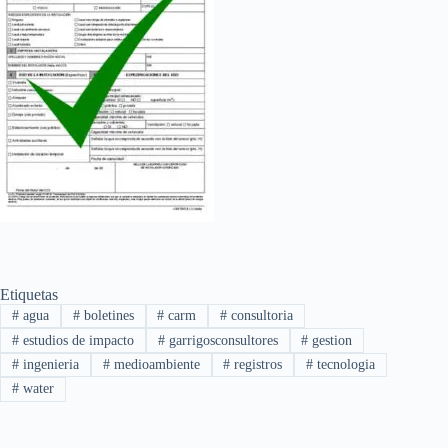
Etiquetas
#
agua
#
boletines
#
carm
#
consultoria
#
estudios de impacto
#
garrigosconsultores
#
gestion
#
ingenieria
#
medioambiente
#
registros
#
tecnologia
#
water