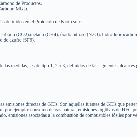
Carbono de Productos.
Carbono Mixta.
Is definidos en el Protocolo de Kioto son:
 carbono (CO2),metano (CH4), óxido nitroso (N2O), hidrofluorocarbo
o de azufre (SF6).
de las medidas, es de tipo 1, 2 ó 3, definidos de las siguientes alcances 
 las emisiones directas de GEIs. Son aquellas fuentes de GEIs que perte
n, por ejemplo: consumo de gas natural, emisiones fugitivas de HFC pro
do, emisiones asociadas a la combustión de combustibles fósiles por v