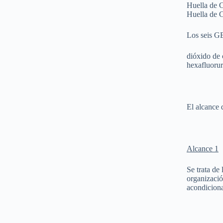
Huella de 
Huella de 
Los seis GE
dióxido de
hexafluorur
El alcance 
Alcance 1
Se trata de
organizació
acondiciona