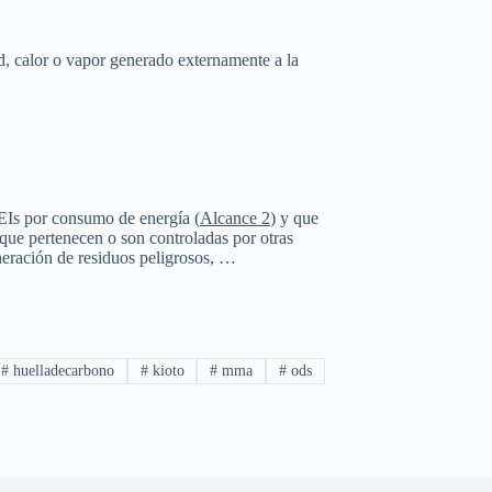
ad, calor o vapor generado externamente a la
GEIs por consumo de energía (
Alcance 2
) y que
 que pertenecen o son controladas por otras
eración de residuos peligrosos, …
#
huelladecarbono
#
kioto
#
mma
#
ods