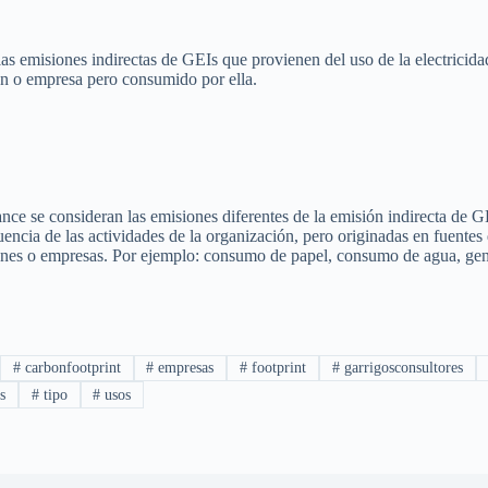
 las emisiones indirectas de GEIs que provienen del uso de la electricid
n o empresa pero consumido por ella.
ance se consideran las emisiones diferentes de la emisión indirecta de 
encia de las actividades de la organización, pero originadas en fuentes
nes o empresas. Por ejemplo: consumo de papel, consumo de agua, gen
#
carbonfootprint
#
empresas
#
footprint
#
garrigosconsultores
s
#
tipo
#
usos