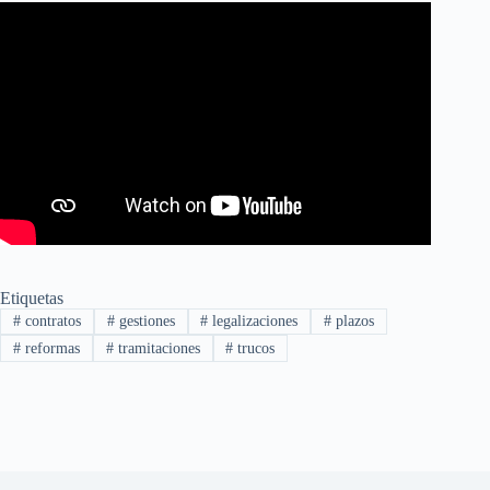
Etiquetas
#
contratos
#
gestiones
#
legalizaciones
#
plazos
#
reformas
#
tramitaciones
#
trucos