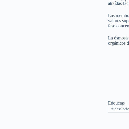
atraídas fác
Las membran
valores sup
fase concen
La ósmosis 
orgánicos d
Etiquetas
#
desalaci