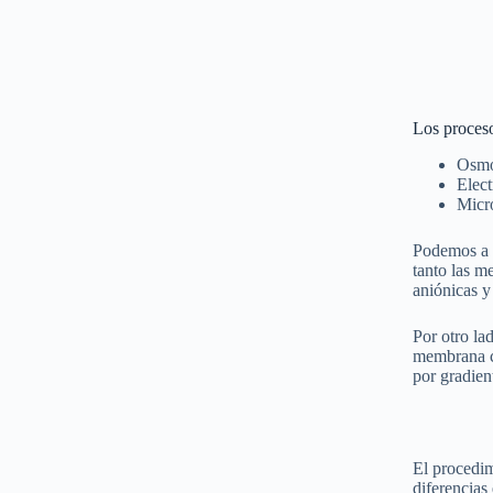
Los proces
Osmo
Elect
Micro
Podemos a s
tanto las m
aniónicas y
Por otro la
membrana ca
por gradien
El procedi
diferencias 