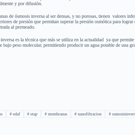
ilmente y por difusión.
as de ósmosis inversa al ser densas, y no porosas, tienen valores infe
eriores de presión que permitan superar la presión osmótica para lograr 
trada al permeado.
inversa es la técnica que más se utiliza en la actualidad ya que permit
e bajo peso molecular, permitiendo producir un agua potable de una gra
on
#
edaf
#
etap
#
membranas
#
nanofiltracion
#
osmosisinver