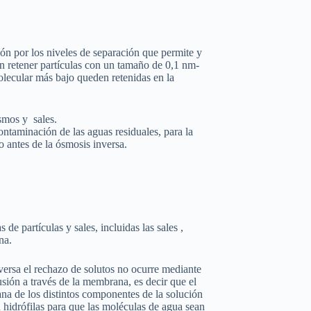
ción por los niveles de separación que permite y
n retener partículas con un tamaño de 0,1 nm-
olecular más bajo queden retenidas en la
smos y sales.
ontaminación de las aguas residuales, para la
o antes de la ósmosis inversa.
e partículas y sales, incluidas las sales ,
na.
versa el rechazo de solutos no ocurre mediante
fusión a través de la membrana, es decir que el
ana de los distintos componentes de la solución
 hidrófilas para que las moléculas de agua sean