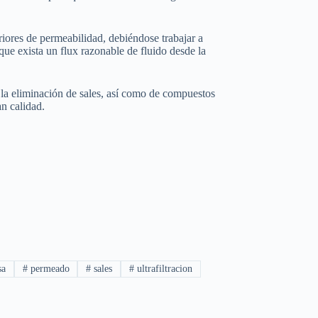
riores de permeabilidad, debiéndose trabajar a
que exista un flux razonable de fluido desde la
e la eliminación de sales, así como de compuestos
n calidad.
sa
#
permeado
#
sales
#
ultrafiltracion