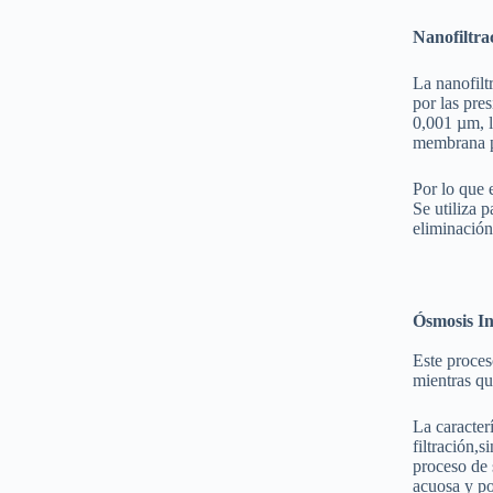
Nanofiltra
La nanofilt
por las pre
0,001 µm, l
membrana p
Por lo que 
Se utiliza 
eliminación
Ósmosis I
Este proces
mientras qu
La caracter
filtración,
proceso de 
acuosa y po