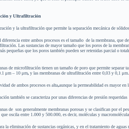
ción y Ultrafiltración
tración y la ultrafiltración que permite la separación mecánica de sólid
l diferencia entre ambos procesos es el tamaño de la membrana, que de
filtración. Las sustancias de mayor tamaño que los poros de la membran
más pequeñas que los poros también pueden ser retenidas parcial o total
anas de
microfiltración tienen un tamaño de poro que permite separar ta
 0.1 μm – 10 μm
,
y las membranas de
ultrafiltración entre 0,03 y 0,1 μm.
vidad de ambos procesos es alta
,
aunque la permeabilidad es mayor en l
tración también se caracteriza por unas diferencias de presión requeridas
anas de
son generalmente membranas porosas y se clasifican por el pe
que oscila entre 1.000 y 500.000, es decir, moléculas y macromolécula
ara la eliminación de sustancias orgánicas, y en el tratamiento de aguas 