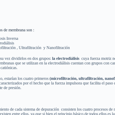
os de membrana son :
sis Inversa
rodiálisis
filtración , Ultrafiltración y Nanofiltración
u vez dividirlos en dos grupos:
la electrodiálisis
cuya fuerza motriz no
embranas que se utilizan en la electrodiálisis cuentan con grupos con ca
 catiónicas.
do, estarían los cuatro primeros
(microfiltración, ultrafiltración, nano
racterizados por el hecho que la fuerza impulsora que facilita el paso 
te de presión.
miento de cada sistema de depuración
consisten los cuatro procesos de
existen entre ellos, ya que si bien el principio básico de todos ellos es la