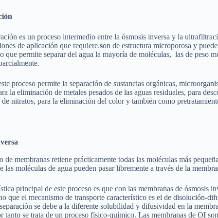
ción
ración es un proceso intermedio entre la ósmosis inversa y la ultrafiltra
siones de aplicación que requiere.
s
on de estructura microporosa y puede
o que permite separar del agua la mayoría de moléculas, las de peso m
arcialmente.
este proceso permite la separación de sustancias orgánicas, microorgani
para la eliminación de metales pesados de las aguas residuales, para desc
 de nitratos, para la eliminación del color y también como pretratamient
nversa
o de membranas retiene prácticamente todas las moléculas más pequeñas d
e las moléculas de agua pueden pasar libremente a través de la membra
ística principal de este proceso es que con las membranas de ósmosis in
sino que el mecanismo de transporte característico es el de disolución-di
separación se debe a la diferente solubilidad y difusividad en la membr
r tanto se trata de un proceso físico-químico. Las membranas de OI son