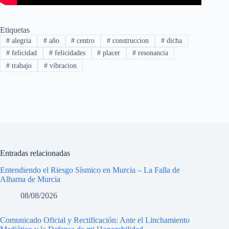
Etiquetas
#
alegria
#
año
#
centro
#
construccion
#
dicha
#
felicidad
#
felicidades
#
placer
#
resonancia
#
trabajo
#
vibracion
Entradas relacionadas
Entendiendo el Riesgo Sísmico en Murcia – La Falla de
Alhama de Murcia
08/08/2026
Comunicado Oficial y Rectificación: Ante el Linchamiento