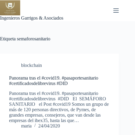
Saltar
al
contenido
Ingenieros Garrigos & Asociados
Etiqueta
semaforosanitario
blockchain
Panorama tras el #covid19. #pasaportesanitario
#certificadosdelibrevirus #DID
Panorama tras el #covid19. #pasaportesanitario
#certificadosdelibrevirus #DID El SEMÁFORO
SANITARIO el Post #covid19 Somos un grupo de
más de 120 personas directivos, de Pymes, de
grandes empresas, consejeros, que van desde las
empresas del ibex35, hasta las que…
maria
24/04/2020